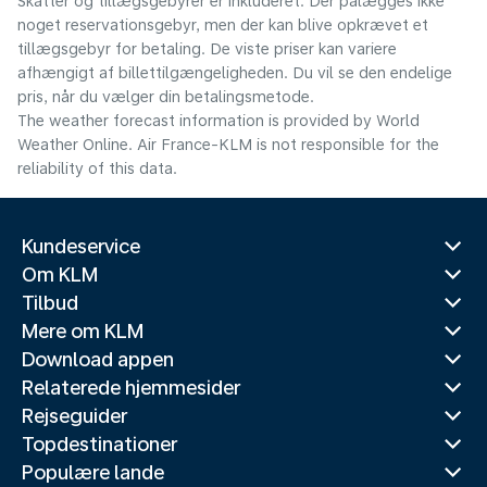
Skatter og tillægsgebyrer er inkluderet. Der pålægges ikke
noget reservationsgebyr, men der kan blive opkrævet et
tillægsgebyr for betaling. De viste priser kan variere
afhængigt af billettilgængeligheden. Du vil se den endelige
pris, når du vælger din betalingsmetode.
The weather forecast information is provided by World
Weather Online. Air France-KLM is not responsible for the
reliability of this data.
Kundeservice
Om KLM
Tilbud
Mere om KLM
Download appen
Relaterede hjemmesider
Rejseguider
Topdestinationer
Populære lande