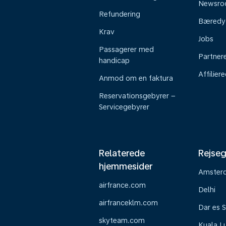
Newsr
Refundering
Bæredy
Krav
Jobs
Passagerer med
Partner
handicap
Affilier
Anmod om en faktura
Reservationsgebyrer –
Servicegebyrer
Relaterede
Rejseg
hjemmesider
Amster
airfrance.com
Delhi
airfranceklm.com
Dar es 
skyteam.com
Kuala L