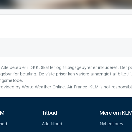
 Alle beløb er i DKK. Skatter og tillægsgebyrer er inkluderet. Der
ebyr for betaling. De viste priser kan variere afhængigt af billett
lingsmetode.
ovided by World Weather Online. Air France-KLM is not responsible f
LM
Tilbud
Mere om KL
mhed
Alle tilbud
Nyhedsbrev