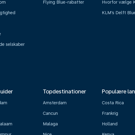
oom
Flying Blue-rabatter
Hvorfor vælge
gtighed
KLM’s Delft Blu
e
ede selskaber
uider
Topdestinationer
Populære la
dam
Amsterdam
Costa Rica
Cancun
Frankrig
Salaam
Malaga
Holland
umpur
Nice
Kenya