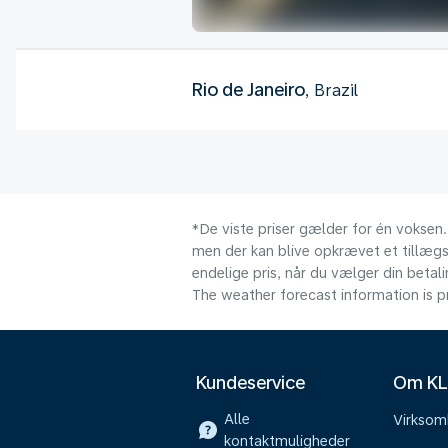
Rio de Janeiro
, Brazil
*De viste priser gælder for én voksen.
men der kan blive opkrævet et tillægsg
endelige pris, når du vælger din beta
The weather forecast information is pr
Kundeservice
Om K
Alle
Virkso
kontaktmuligheder