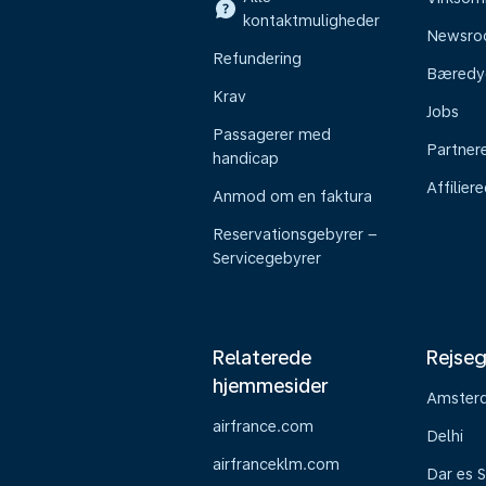
kontaktmuligheder
Newsr
Refundering
Bæredy
Krav
Jobs
Passagerer med
Partner
handicap
Affilier
Anmod om en faktura
Reservationsgebyrer –
Servicegebyrer
Relaterede
Rejseg
hjemmesider
Amster
airfrance.com
Delhi
airfranceklm.com
Dar es 