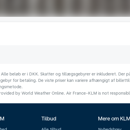
 Alle beløb er i DKK. Skatter og tillægsgebyrer er inkluderet. Der
ebyr for betaling. De viste priser kan variere afhængigt af billett
lingsmetode.
ovided by World Weather Online. Air France-KLM is not responsible f
LM
Tilbud
Mere om KL
mhed
Alle tilbud
Nyhedsbrev