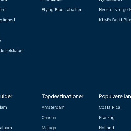
oom
Flying Blue-rabatter
Hvorfor vælge
gtighed
KLM’s Delft Blu
e
ede selskaber
uider
Topdestinationer
Populære la
dam
Amsterdam
Costa Rica
Cancun
Frankrig
Salaam
Malaga
Holland