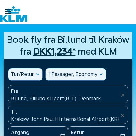

Book fly fra Billund til Kraków
fra
DKK1,234*
med KLM
Tur/Retur
expand_more
1 Passager, Economy
expand_more
Fra
close
Billund, Billund Airport(BLL), Denmark
Til
close
Krakow, John Paul II International Airport(KRK), Pol
Afgang
Retur