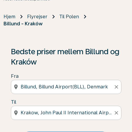
Hjem
Flyrejser
Til Polen
Billund - Kraków
Bedste priser mellem Billund og
Kraków
Fra
location_on
close
Til
location_on
close