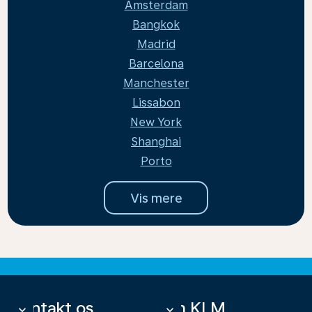
Amsterdam
Bangkok
Madrid
Barcelona
Manchester
Lissabon
New York
Shanghai
Porto
Vis mere
Kontakt os
Om KLM
keyboard_arrow_down
keyboard_arrow_down