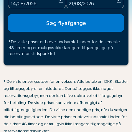
today
today
fc-booking-departure-date-aria-label
fc-booking-return-date-ari
14/08/2026
21/08/2026
Søg flyafgange
*De viste priser er blevet indsamlet inden for de seneste
48 timer og er muligvis ikke længere tilgængelige på
reservationstidspunktet.
* De viste priser gælder for én voksen. Alle beløb er i DKK. Skatter
og tillægsgebyrer er inkluderet. Der pålægges ikke noget
reservationsgebyr, men der kan blive opkrævet et tillægsgebyr
for betaling. De viste priser kan variere afhængigt af
billettilgængeligheden. Du vil se den endelige pris, når du vælger
din betalingsmetode. De viste priser er blevet indsamlet inden for
de sidste 48 timer og er muligvis ikke længere tilgængelige på
reservationstidspunktet.