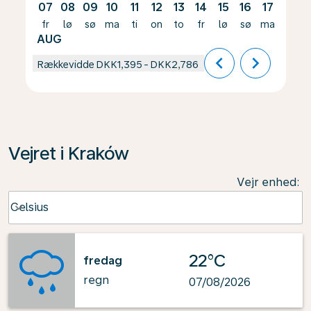
07
08
09
10
11
12
13
14
15
16
17
18
fr
lø
sø
ma
ti
on
to
fr
lø
sø
ma
ti
AUG
chevron_left
chevron_right
Rækkevidde
DKK1,395
-
DKK2,786
Vejret i Kraków
Vejr enhed
:
Weather unit option Celsius Selected
Celsius
keyboard_arrow_down
22°C
fredag
regn
07/08/2026