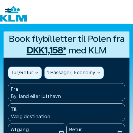

Book flybilletter til Polen fra
DKK1,158*
med KLM
Tur/Retur
expand_more
1 Passager, Economy
expand_more
Fra
By, land eller lufthavn
Til
Vælg destination
Afgang
Retur