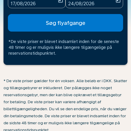
today
today
fc-booking-departure-date-aria-label
fc-booking-return-date-ari
17/08/2026
24/08/2026
Søg flyafgange
*De viste priser er blevet indsamlet inden for de seneste
48 timer og er muligvis ikke længere tilgængelige på
reservationstidspunktet.
* De viste priser gælder for én voksen. Alle beløb er i DKK. Skatter
og tillægsgebyrer er inkluderet. Der pålægges ikke noget
reservationsgebyr, men der kan blive opkrævet et tillægsgebyr
for betaling. De viste priser kan variere afhængigt af
billettilgængeligheden. Du vil se den endelige pris, når du vælger
din betalingsmetode. De viste priser er blevet indsamlet inden for
de sidste 48 timer og er muligvis ikke længere tilgængelige på
reservationstidspunktet.