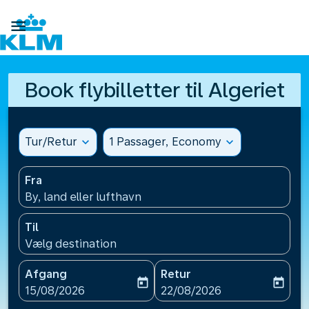

Book flybilletter til Algeriet
Tur/Retur
expand_more
1 Passager, Economy
expand_more
Fra
By, land eller lufthavn
Til
Vælg destination
Afgang
Retur
today
today
fc-booking-departure-date-aria-label
fc-booking-return-date-ari
15/08/2026
22/08/2026