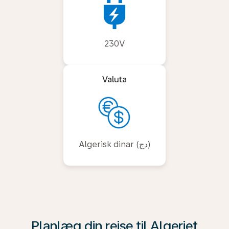
230V
Valuta
Algerisk dinar (دج)
Planlæg din rejse til Algeriet