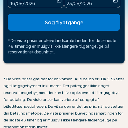
today
today
fc-booking-departure-date-aria-label
fc-booking-return-date-ari
16/08/2026
23/08/2026
Søg flyafgange
*De viste priser er blevet indsamlet inden for de seneste
48 timer og er muligvis ikke længere tilgængelige på
reservationstidspunktet.
* De viste priser gælder for én voksen. Alle beløb er i DKK. Skatter
og tillægsgebyrer er inkluderet. Der pålægges ikke noget
reservationsgebyr, men der kan blive opkrævet et tillægsgebyr
for betaling. De viste priser kan variere afhængigt af
billettilgængeligheden. Du vil se den endelige pris, når du vælger
din betalingsmetode. De viste priser er blevet indsamlet inden for
de sidste 48 timer og er muligvis ikke længere tilgængelige på
reservationstidspunktet.