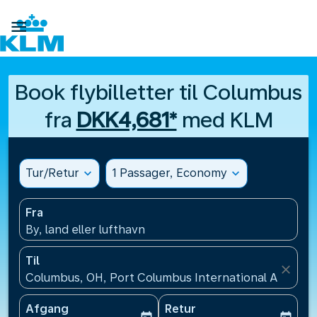

Book flybilletter til Columbus
fra
DKK4,681*
med KLM
Tur/Retur
expand_more
1 Passager, Economy
expand_more
Fra
By, land eller lufthavn
Til
close
Columbus, OH, Port Columbus International Airport
Afgang
Retur