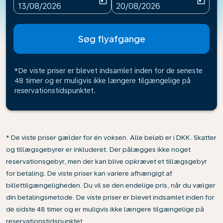
today
today
fc-booking-departure-date-aria-label
fc-booking-return-date-ari
13/08/2026
20/08/2026
Søg flyafgange
*De viste priser er blevet indsamlet inden for de seneste
48 timer og er muligvis ikke længere tilgængelige på
reservationstidspunktet.
* De viste priser gælder for én voksen. Alle beløb er i DKK. Skatter
og tillægsgebyrer er inkluderet. Der pålægges ikke noget
reservationsgebyr, men der kan blive opkrævet et tillægsgebyr
for betaling. De viste priser kan variere afhængigt af
billettilgængeligheden. Du vil se den endelige pris, når du vælger
din betalingsmetode. De viste priser er blevet indsamlet inden for
de sidste 48 timer og er muligvis ikke længere tilgængelige på
reservationstidspunktet.