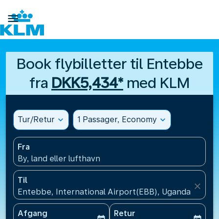

Book flybilletter til Entebbe
fra
DKK5,434*
med KLM
Tur/Retur
expand_more
1 Passager, Economy
expand_more
Fra
By, land eller lufthavn
Til
close
Entebbe, International Airport(EBB), Uganda
Afgang
Retur