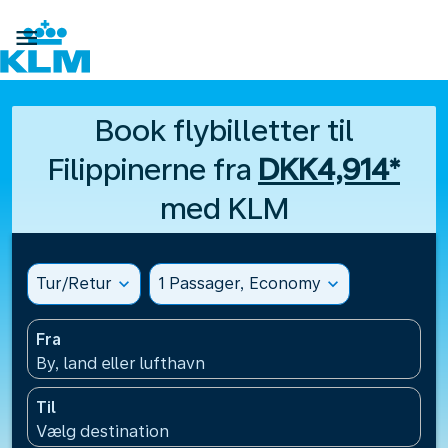

Book flybilletter til
Filippinerne fra
DKK4,914*
med KLM
Tur/Retur
expand_more
1 Passager, Economy
expand_more
Fra
By, land eller lufthavn
Til
Vælg destination