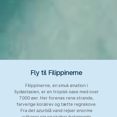
Fly til Filippinerne
Filippinerne, en smuk ønation i
Sydøstasien, er en tropisk oase med over
7.000 øer. Her forenes rene strande,
farverige koralrev og tætte regnskove.
Fra det azurblå vand rejser enorme
vulkaner sig og skaber betagende