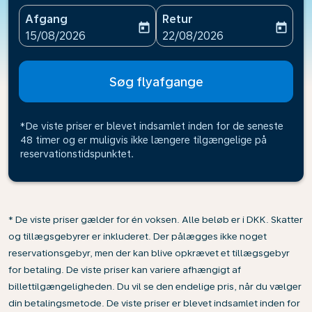
Afgang
Retur
today
today
fc-booking-departure-date-aria-label
fc-booking-return-date-ari
15/08/2026
22/08/2026
Søg flyafgange
*De viste priser er blevet indsamlet inden for de seneste
48 timer og er muligvis ikke længere tilgængelige på
reservationstidspunktet.
* De viste priser gælder for én voksen. Alle beløb er i DKK. Skatter
og tillægsgebyrer er inkluderet. Der pålægges ikke noget
reservationsgebyr, men der kan blive opkrævet et tillægsgebyr
for betaling. De viste priser kan variere afhængigt af
billettilgængeligheden. Du vil se den endelige pris, når du vælger
din betalingsmetode. De viste priser er blevet indsamlet inden for