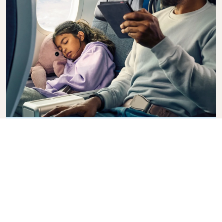
Premium Comfort
Leder du efter ekstra valgmuligheder,
bekvemmelighed og komfort under en
interkontinental flyvning? Opgrader til vores
Premium Comfort Class og nyd en rummelig,
eksklusiv kabine. Sæt dig til rette i et rummeligt
sæde med ekstra benplads og større hældning,