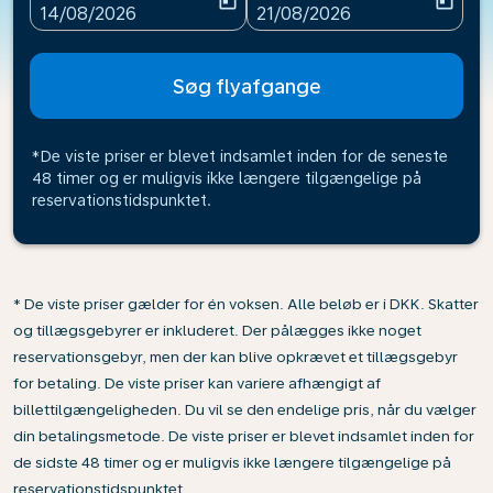
today
today
fc-booking-departure-date-aria-label
fc-booking-return-date-ari
14/08/2026
21/08/2026
Søg flyafgange
*De viste priser er blevet indsamlet inden for de seneste
48 timer og er muligvis ikke længere tilgængelige på
reservationstidspunktet.
* De viste priser gælder for én voksen. Alle beløb er i DKK. Skatter
og tillægsgebyrer er inkluderet. Der pålægges ikke noget
reservationsgebyr, men der kan blive opkrævet et tillægsgebyr
for betaling. De viste priser kan variere afhængigt af
billettilgængeligheden. Du vil se den endelige pris, når du vælger
din betalingsmetode. De viste priser er blevet indsamlet inden for
de sidste 48 timer og er muligvis ikke længere tilgængelige på
reservationstidspunktet.