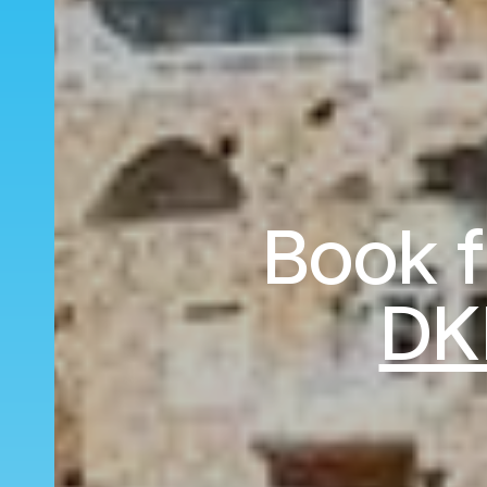
Book fl
DK