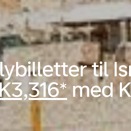
ybilletter til Is
K3,316*
med 