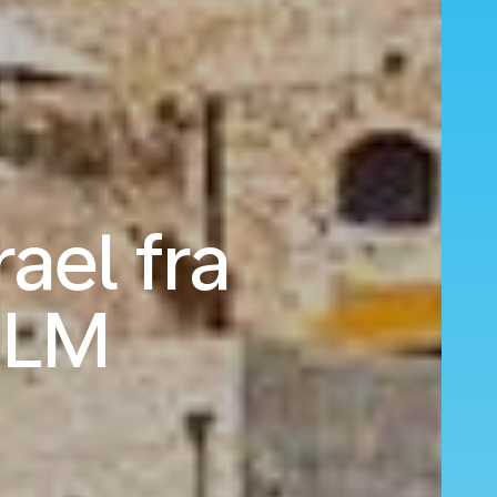
rael fra
KLM