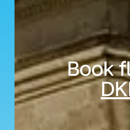
Book fl
DK