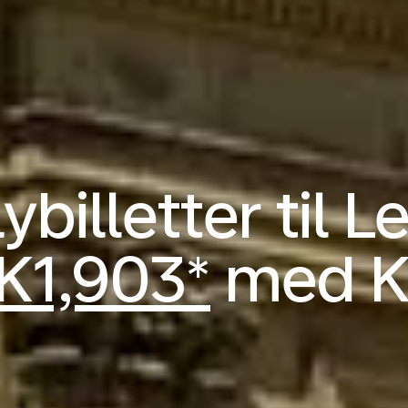
ybilletter til L
K1,903*
med 