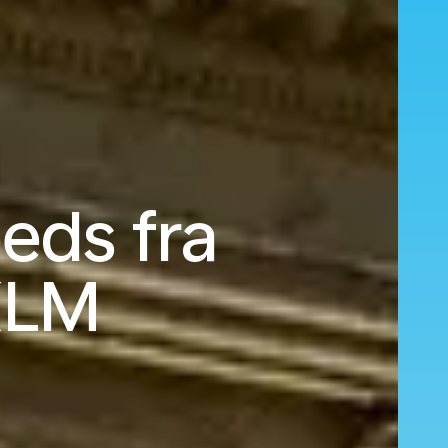
eeds fra
KLM