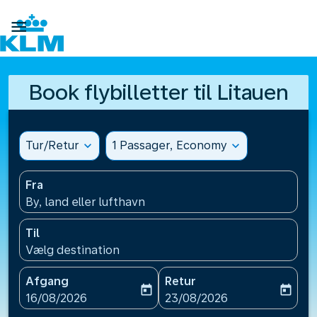

Book flybilletter til Litauen
Tur/Retur
expand_more
1 Passager, Economy
expand_more
Fra
By, land eller lufthavn
Til
Vælg destination
Afgang
Retur
today
today
fc-booking-departure-date-aria-label
fc-booking-return-date-ari
16/08/2026
23/08/2026