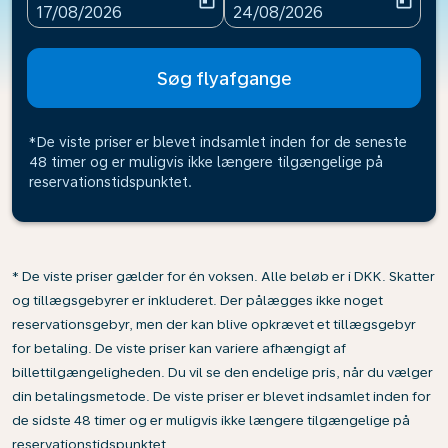
today
today
fc-booking-departure-date-aria-label
fc-booking-return-date-ari
17/08/2026
24/08/2026
Søg flyafgange
*De viste priser er blevet indsamlet inden for de seneste
48 timer og er muligvis ikke længere tilgængelige på
reservationstidspunktet.
* De viste priser gælder for én voksen. Alle beløb er i DKK. Skatter
og tillægsgebyrer er inkluderet. Der pålægges ikke noget
reservationsgebyr, men der kan blive opkrævet et tillægsgebyr
for betaling. De viste priser kan variere afhængigt af
billettilgængeligheden. Du vil se den endelige pris, når du vælger
din betalingsmetode. De viste priser er blevet indsamlet inden for
de sidste 48 timer og er muligvis ikke længere tilgængelige på
reservationstidspunktet.