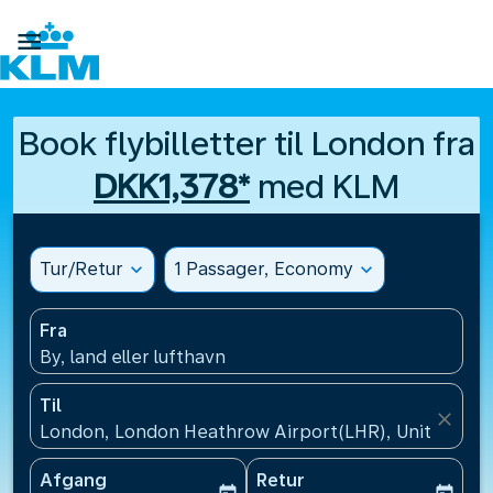

Book flybilletter til London fra
DKK1,378*
med KLM
Tur/Retur
expand_more
1 Passager, Economy
expand_more
Fra
By, land eller lufthavn
Til
close
London, London Heathrow Airport(LHR), United Ki
Afgang
Retur