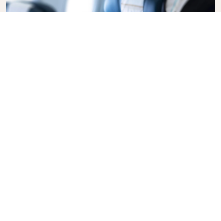
Business Class
Flyv med stil med KLM Business Class, hvor
privatliv, komfort og opmærksom service
kombineres. Nyd mad og drikkevarer af høj kvalitet,
personlig opmærksomhed fra vores
kabinepersonale og ultimativ afslapning. Book din
Business Class billet i dag og oplev KLM-forskellen.