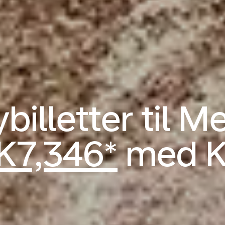
billetter til M
K7,346*
med 