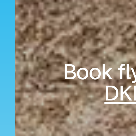
Book fly
DK