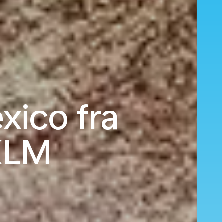
exico fra
KLM