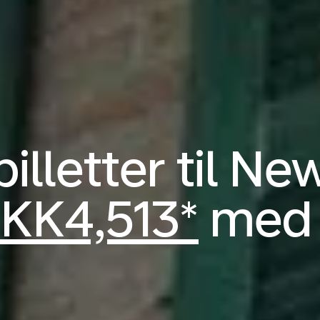
illetter til N
KK4,513*
med