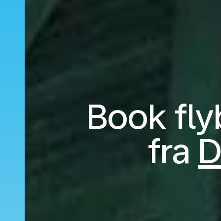
Book flyb
fra
D