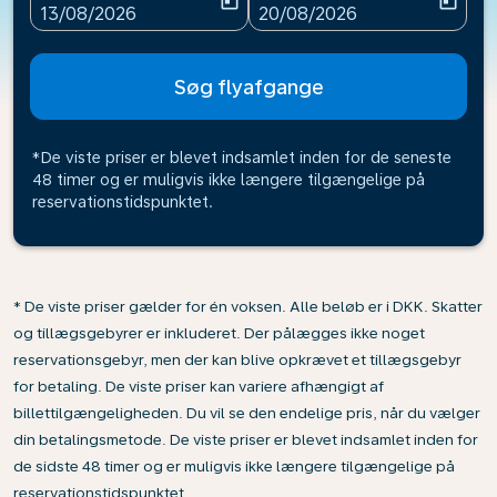
today
today
fc-booking-departure-date-aria-label
fc-booking-return-date-ari
13/08/2026
20/08/2026
Søg flyafgange
*De viste priser er blevet indsamlet inden for de seneste
48 timer og er muligvis ikke længere tilgængelige på
reservationstidspunktet.
* De viste priser gælder for én voksen. Alle beløb er i DKK. Skatter
og tillægsgebyrer er inkluderet. Der pålægges ikke noget
reservationsgebyr, men der kan blive opkrævet et tillægsgebyr
for betaling. De viste priser kan variere afhængigt af
billettilgængeligheden. Du vil se den endelige pris, når du vælger
din betalingsmetode. De viste priser er blevet indsamlet inden for
de sidste 48 timer og er muligvis ikke længere tilgængelige på
reservationstidspunktet.