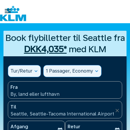

Book flybilletter til Seattle fra
DKK4,035*
med KLM
Tur/Retur
expand_more
1 Passager, Economy
expand_more
Fra
By, land eller lufthavn
Til
close
Seattle, Seattle-Tacoma International Airport(SEA),
Afgang
Retur