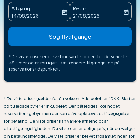
Afgang
Retur
today
today
fc-booking-departure-date-aria-label
fc-booking-return-date-ari
14/08/2026
21/08/2026
Søg flyafgange
*De viste priser er blevet indsamlet inden for de seneste
48 timer og er muligvis ikke længere tilgængelige på
reservationstidspunktet.
* De viste priser gælder for én voksen. Alle beløb er i DKK. Skatter
og tillægsgebyrer er inkluderet. Der pålægges ikke noget
reservationsgebyr, men der kan blive opkrævet et tillægsgebyr
for betaling. De viste priser kan variere afhængigt af
billettilgængeligheden. Du vil se den endelige pris, når du vælger
din betalingsmetode. De viste priser er blevet indsamlet inden for