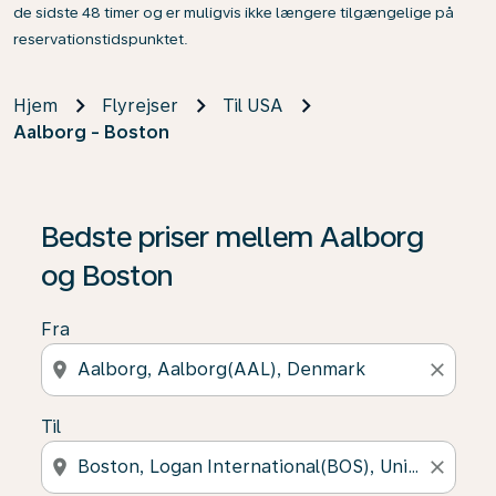
de sidste 48 timer og er muligvis ikke længere tilgængelige på
reservationstidspunktet.
Hjem
Flyrejser
Til USA
Aalborg - Boston
Bedste priser mellem Aalborg
og Boston
Fra
location_on
close
Til
location_on
close