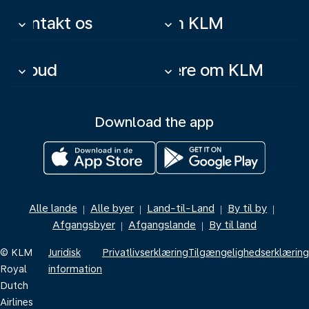
Kontakt os
Om KLM
keyboard_arrow_down
keyboard_arrow_down
Tilbud
Mere om KLM
keyboard_arrow_down
keyboard_arrow_down
Download the app
Alle lande
Alle byer
Land-til-Land
By til by
|
|
|
|
Afgangsbyer
Afgangslande
By til land
|
|
© KLM
Juridisk
Privatlivserklæring
Tilgængelighedserklæring
Royal
information
Dutch
Airlines