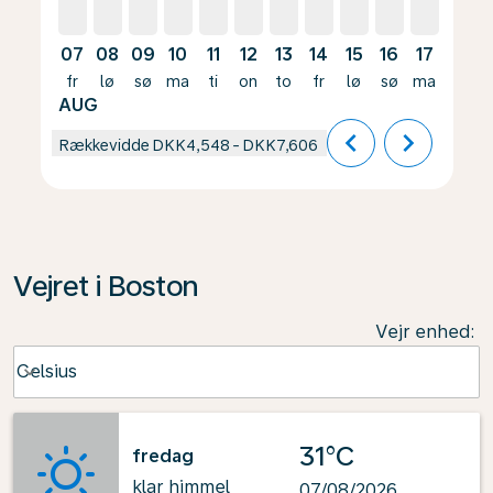
07
08
09
10
11
12
13
14
15
16
17
18
fr
lø
sø
ma
ti
on
to
fr
lø
sø
ma
ti
AUG
chevron_left
chevron_right
Rækkevidde
DKK4,548
-
DKK7,606
Vejret i Boston
Vejr enhed
:
Weather unit option Celsius Selected
Celsius
keyboard_arrow_down
31°C
fredag
klar himmel
07/08/2026