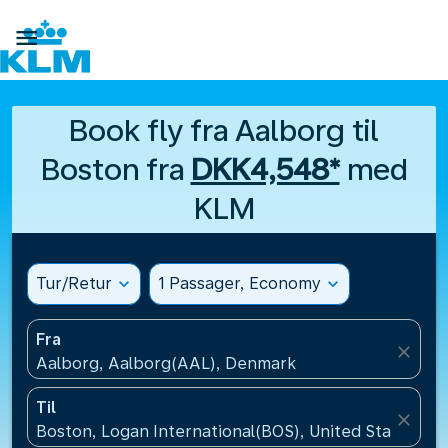

Book fly fra Aalborg til
Boston fra
DKK4,548*
med
KLM
Tur/Retur
expand_more
1 Passager, Economy
expand_more
Fra
close
Aalborg, Aalborg(AAL), Denmark
Til
close
Boston, Logan International(BOS), United States