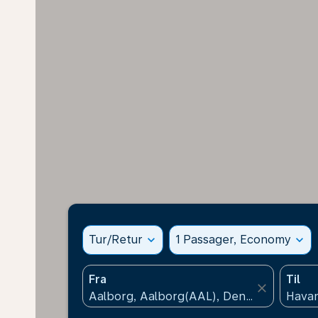
Tur/Retur
expand_more
1 Passager, Economy
expand_more
Fra
Til
close