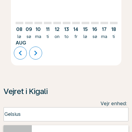
08
09
10
11
12
13
14
15
16
17
18
19
lø
sø
ma
ti
on
to
fr
lø
sø
ma
ti
on
AUG
chevron_left
chevron_right
Vejret i Kigali
Vejr enhed
:
Weather unit option Celsius Selected
Celsius
keyboard_arrow_down