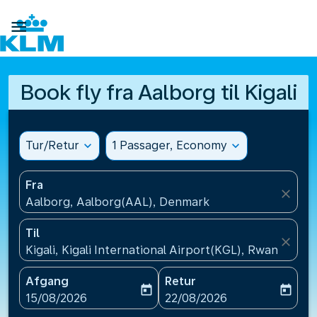

Book fly fra Aalborg til Kigali
Tur/Retur
expand_more
1 Passager, Economy
expand_more
Fra
close
Aalborg, Aalborg(AAL), Denmark
Til
close
Kigali, Kigali International Airport(KGL), Rwanda
Afgang
Retur
today
today
fc-booking-departure-date-aria-label
fc-booking-return-date-ari
15/08/2026
22/08/2026