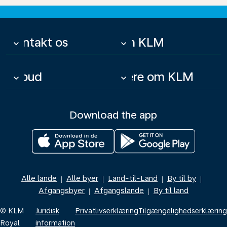
Kontakt os
Om KLM
keyboard_arrow_down
keyboard_arrow_down
Tilbud
Mere om KLM
keyboard_arrow_down
keyboard_arrow_down
Download the app
Alle lande
Alle byer
Land-til-Land
By til by
|
|
|
|
Afgangsbyer
Afgangslande
By til land
|
|
© KLM
Juridisk
Privatlivserklæring
Tilgængelighedserklæring
Royal
information