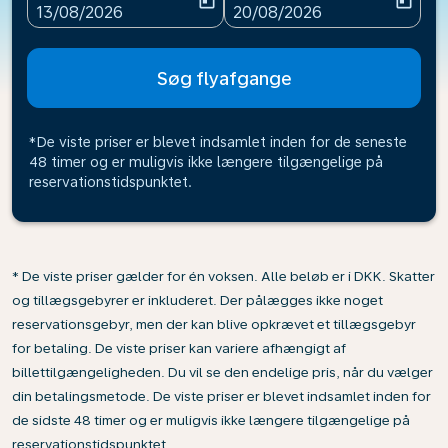
today
today
fc-booking-departure-date-aria-label
fc-booking-return-date-ari
13/08/2026
20/08/2026
Søg flyafgange
*De viste priser er blevet indsamlet inden for de seneste
48 timer og er muligvis ikke længere tilgængelige på
reservationstidspunktet.
* De viste priser gælder for én voksen. Alle beløb er i DKK. Skatter
og tillægsgebyrer er inkluderet. Der pålægges ikke noget
reservationsgebyr, men der kan blive opkrævet et tillægsgebyr
for betaling. De viste priser kan variere afhængigt af
billettilgængeligheden. Du vil se den endelige pris, når du vælger
din betalingsmetode. De viste priser er blevet indsamlet inden for
de sidste 48 timer og er muligvis ikke længere tilgængelige på
reservationstidspunktet.