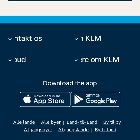
Kontakt os
Om KLM
keyboard_arrow_down
keyboard_arrow_down
Tilbud
Mere om KLM
keyboard_arrow_down
keyboard_arrow_down
Download the app
Alle lande
Alle byer
Land-til-Land
By til by
|
|
|
|
Afgangsbyer
Afgangslande
By til land
|
|