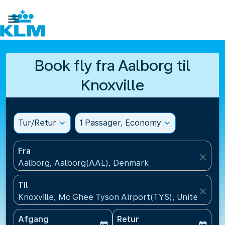

Book fly fra Aalborg til
Knoxville
Tur/Retur
expand_more
1 Passager, Economy
expand_more
Fra
close
Aalborg, Aalborg(AAL), Denmark
Til
close
Knoxville, Mc Ghee Tyson Airport(TYS), United Stat
Afgang
Retur