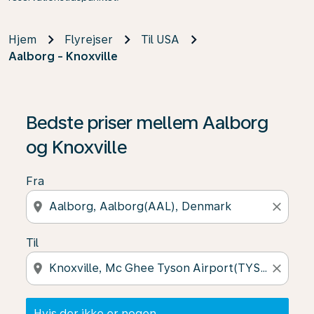
Hjem
Flyrejser
Til USA
Aalborg - Knoxville
Hvis der ikke er nogen resultater, skal du klikke på "Fin
Bedste priser mellem Aalborg
og Knoxville
Fra
location_on
close
Til
location_on
close
Hvis der ikke er nogen