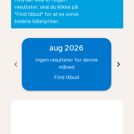
resultater, skal du klikke på
"Find tilbud" for at se vores
bedste billetpriser.
aug 2026
Ingen resultater for denne
I
chevron_left
chevron_right
måned
Find tilbud
Displaying fares for august-2026