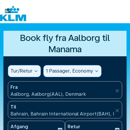

Book fly fra Aalborg til
Manama
Tur/Retur
expand_more
1 Passager, Economy
expand_more
Fra
close
Aalborg, Aalborg(AAL), Denmark
Til
close
Bahrain, Bahrain International Airport(BAH), Bahrai
Afgang
Retur