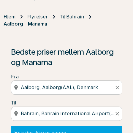
Hjem
Flyrejser
Til Bahrain
Aalborg - Manama
Hvis der ikke er nogen resultater, skal du klikke på "Fin
Bedste priser mellem Aalborg
og Manama
Fra
location_on
close
Til
location_on
close
Hvis der ikke er nogen