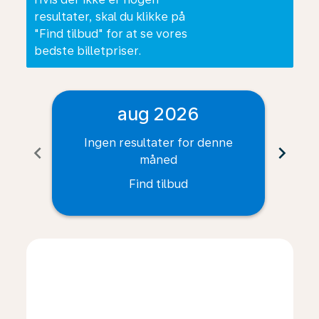
resultater, skal du klikke på
"Find tilbud" for at se vores
bedste billetpriser.
aug 2026
Ingen resultater for denne
I
chevron_left
chevron_right
måned
Find tilbud
Displaying fares for august-2026