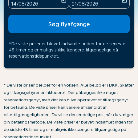
today
today
fc-booking-departure-date-aria-label
fc-booking-return-date-ari
14/08/2026
21/08/2026
Søg flyafgange
*De viste priser er blevet indsamlet inden for de seneste
48 timer og er muligvis ikke længere tilgængelige på
reservationstidspunktet.
* De viste priser gælder for én voksen. Alle beløb er i DKK. Skatter
og tillægsgebyrer er inkluderet. Der pålægges ikke noget
reservationsgebyr, men der kan blive opkrævet et tillægsgebyr
for betaling. De viste priser kan variere afhængigt af
billettilgængeligheden. Du vil se den endelige pris, når du vælger
din betalingsmetode. De viste priser er blevet indsamlet inden for
de sidste 48 timer og er muligvis ikke længere tilgængelige på
reservationstidspunktet.