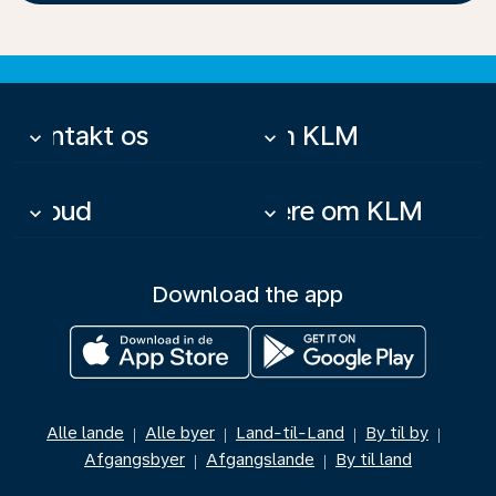
Kontakt os
Om KLM
keyboard_arrow_down
keyboard_arrow_down
Tilbud
Mere om KLM
keyboard_arrow_down
keyboard_arrow_down
Download the app
Alle lande
Alle byer
Land-til-Land
By til by
|
|
|
|
Afgangsbyer
Afgangslande
By til land
|
|