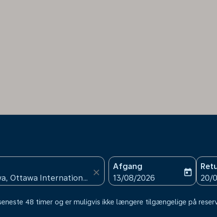
Afgang
Ret
close
today
fc-booking-departure-date
fc-b
13/08/2026
20/
 seneste 48 timer og er muligvis ikke længere tilgængelige på reser