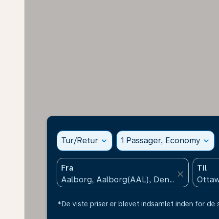
Tur/Retur
expand_more
1 Passager, Economy
expand_more
Fra
Til
close
*De viste priser er blevet indsamlet inden for de