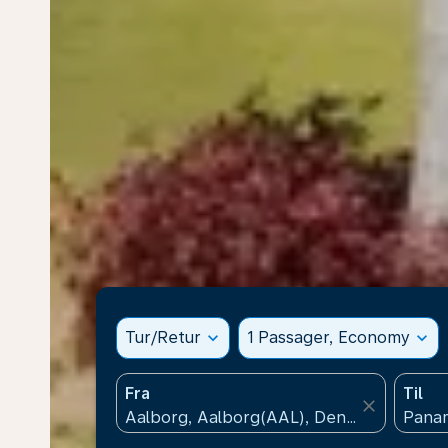
Tur/Retur
expand_more
1 Passager, Economy
expand_more
Fra
Til
close