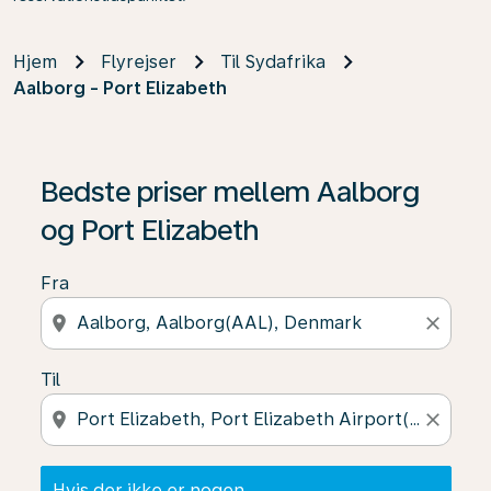
Hjem
Flyrejser
Til Sydafrika
Aalborg - Port Elizabeth
Hvis der ikke er nogen resultater, skal du klikke på "Fin
Bedste priser mellem Aalborg
og Port Elizabeth
Fra
location_on
close
Til
location_on
close
Hvis der ikke er nogen