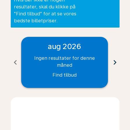
resultater, skal du klikke på
"Find tilbud" for at se vores
bedste billetpriser.
aug 2026
Ingen resultater for denne
I
chevron_left
chevron_right
måned
Find tilbud
Displaying fares for august-2026