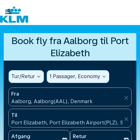

Book fly fra Aalborg til Port
Elizabeth
Tur/Retur
expand_more
1 Passager, Economy
expand_more
Fra
close
Aalborg, Aalborg(AAL), Denmark
Til
close
Port Elizabeth, Port Elizabeth Airport(PLZ), South A
Afgang
Retur