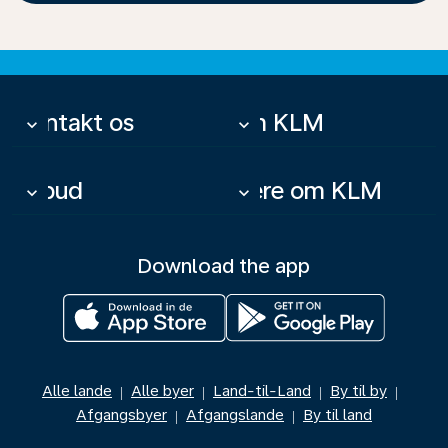
Kontakt os
Om KLM
keyboard_arrow_down
keyboard_arrow_down
Tilbud
Mere om KLM
keyboard_arrow_down
keyboard_arrow_down
Download the app
Alle lande
Alle byer
Land-til-Land
By til by
|
|
|
|
Afgangsbyer
Afgangslande
By til land
|
|