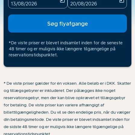
today
today
fc-booking-departure-date-aria-label
fc-booking-return-date-ari
13/08/2026
20/08/2026
Søg flyafgange
*De viste priser er blevet indsamlet inden for de seneste
48 timer og er muligvis ikke længere tilgængelige på
reservationstidspunktet.
* De viste priser gælder for én voksen. Alle beløb er i DKK. Skatter
og tillægsgebyrer er inkluderet. Der pålægges ikke noget
reservationsgebyr, men der kan blive opkrævet et tillægsgebyr
for betaling. De viste priser kan variere afhængigt af
billettilgængeligheden. Du vil se den endelige pris, når du vælger
din betalingsmetode. De viste priser er blevet indsamlet inden for
de sidste 48 timer og er muligvis ikke længere tilgængelige på
reservationstidspunktet.