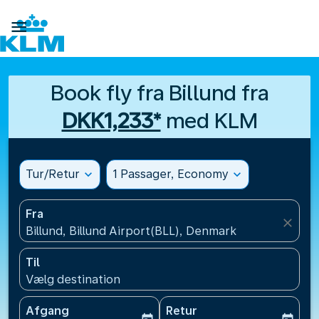

Book fly fra Billund fra
DKK1,233*
med KLM
Tur/Retur
expand_more
1 Passager, Economy
expand_more
Fra
close
Billund, Billund Airport(BLL), Denmark
Til
Vælg destination
Afgang
Retur