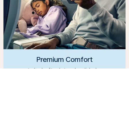
Premium Comfort
Leder du efter ekstra valgmuligheder,
bekvemmelighed og komfort under en
interkontinental flyvning? Opgrader til vores
Premium Comfort Class og nyd en rummelig,
eksklusiv kabine. Sæt dig til rette i et rummeligt
sæde med ekstra benplads og større hældning,
hvilket gør det let at slappe af og koble af under
hele flyvningen.