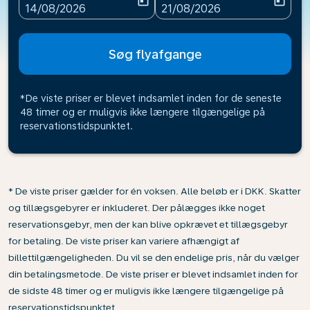
today
today
fc-booking-departure-date-aria-label
fc-booking-return-date-ari
14/08/2026
21/08/2026
Søg flyafgange
*De viste priser er blevet indsamlet inden for de seneste
48 timer og er muligvis ikke længere tilgængelige på
reservationstidspunktet.
* De viste priser gælder for én voksen. Alle beløb er i DKK. Skatter
og tillægsgebyrer er inkluderet. Der pålægges ikke noget
reservationsgebyr, men der kan blive opkrævet et tillægsgebyr
for betaling. De viste priser kan variere afhængigt af
billettilgængeligheden. Du vil se den endelige pris, når du vælger
din betalingsmetode. De viste priser er blevet indsamlet inden for
de sidste 48 timer og er muligvis ikke længere tilgængelige på
reservationstidspunktet.