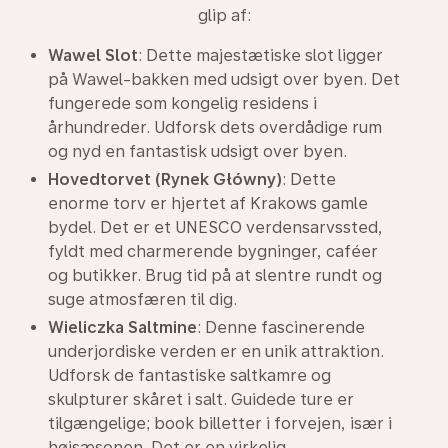
glip af:
Wawel Slot
: Dette majestætiske slot ligger
på Wawel-bakken med udsigt over byen. Det
fungerede som kongelig residens i
århundreder. Udforsk dets overdådige rum
og nyd en fantastisk udsigt over byen.
Hovedtorvet (Rynek Główny)
: Dette
enorme torv er hjertet af Krakows gamle
bydel. Det er et UNESCO verdensarvssted,
fyldt med charmerende bygninger, caféer
og butikker. Brug tid på at slentre rundt og
suge atmosfæren til dig.
Wieliczka Saltmine
: Denne fascinerende
underjordiske verden er en unik attraktion.
Udforsk de fantastiske saltkamre og
skulpturer skåret i salt. Guidede ture er
tilgængelige; book billetter i forvejen, især i
højsæsonen. Det er en virkelig