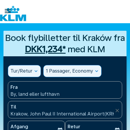

Book flybilletter til Kraków fra
DKK1,234*
med KLM
Tur/Retur
expand_more
1 Passager, Economy
expand_more
Fra
By, land eller lufthavn
Til
close
Krakow, John Paul II International Airport(KRK), Pol
Afgang
Retur