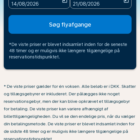
today
today
fc-booking-departure-date-aria-label
fc-booking-return-date-ari
14/08/2026
21/08/2026
Søg flyafgange
*De viste priser er blevet indsamlet inden for de seneste
48 timer og er muligvis ikke længere tilgængelige på
reservationstidspunktet.
* De viste priser gælder for én voksen. Alle beløb er i DKK. Skatter
og tillægsgebyrer er inkluderet. Der pålægges ikke noget
reservationsgebyr, men der kan blive opkrævet et tillægsgebyr
for betaling. De viste priser kan variere afhængigt af
billettilgængeligheden. Du vil se den endelige pris, når du vælger
din betalingsmetode. De viste priser er blevet indsamlet inden for
de sidste 48 timer og er muligvis ikke længere tilgængelige på
reservationstidspunktet.