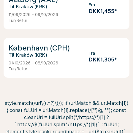
Fra
Kraków (KRK)
DKK1,455
*
11/09/2026 - 09/10/2026
Tur/Retur
København (CPH)
Fra
Kraków (KRK)
DKK1,305
*
01/10/2026 - 08/10/2026
Tur/Retur
style.match(/url\((.*?)\)/); if (urlMatch && urlMatch[1])
{ const fullUrl = urlMatch[1].replace(/['"]/g, ""); const
cleanUrl = fullUrl.split("/https://")[1] ?
`https://${fullUrl.split("/https://")[1]}` : fullUrl;
element.style.backgroundImage = `url(${cleanUrl})`;