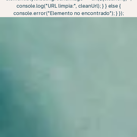
console.log("URL limpia:", cleanUrl); } } else {
console.error("Elemento no encontrado"); } });