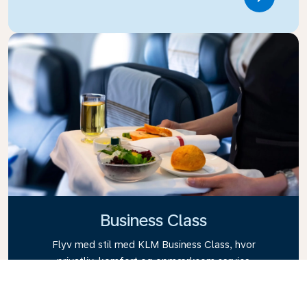
Link
Business Class
Flyv med stil med KLM Business Class, hvor
privatliv, komfort og opmærksom service
kombineres. Nyd mad og drikkevarer af høj kvalitet,
personlig opmærksomhed fra vores